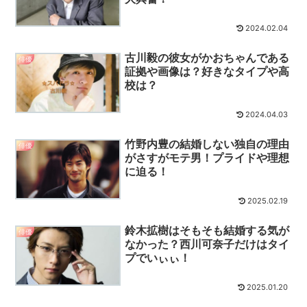
2024.02.04
古川毅の彼女がかおちゃんである
俳優
証拠や画像は？好きなタイプや高
校は？
2024.04.03
竹野内豊の結婚しない独自の理由
俳優
がさすがモテ男！プライドや理想
に迫る！
2025.02.19
鈴木拡樹はそもそも結婚する気が
俳優
なかった？西川可奈子だけはタイ
プでいぃぃ！
2025.01.20