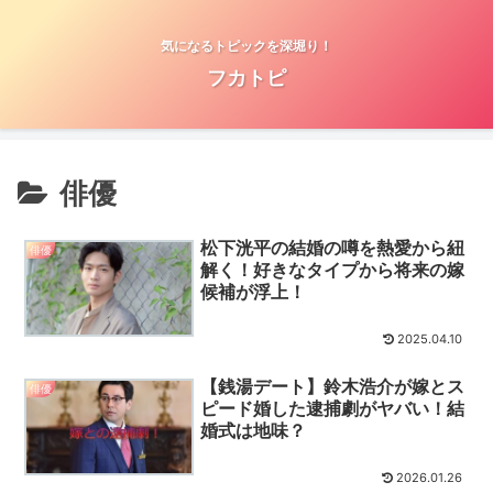
気になるトピックを深堀り！
フカトピ
俳優
松下洸平の結婚の噂を熱愛から紐
俳優
解く！好きなタイプから将来の嫁
候補が浮上！
2025.04.10
【銭湯デート】鈴木浩介が嫁とス
俳優
ピード婚した逮捕劇がヤバい！結
婚式は地味？
2026.01.26