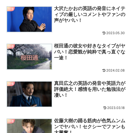
大沢たかおの英語の発音にネイテ
俳優
ィブの厳しいコメントやファンの
声がヤバい！
2023.05.30
桜田通の彼女や好きなタイプがヤ
俳優
バい！恋愛観が純粋で真っ直ぐな
一途！
2024.02.08
真田広之の英語の発音や英語力が
俳優
評価絶大！感情を用いた勉強法が
凄い！
2023.03.18
佐藤大樹の踊る筋肉が色気ムンム
俳優
ンでヤバい！セクシーでファンも
大興奮！